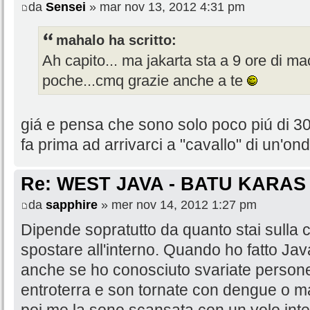
da
Sensei
» mar nov 13, 2012 4:31 pm
mahalo ha scritto:
Ah capito... ma jakarta sta a 9 ore di 
poche...cmq grazie anche a te
giá e pensa che sono solo poco piú di 30
fa prima ad arrivarci a "cavallo" di un'on
Re: WEST JAVA - BATU KARAS
da
sapphire
» mer nov 14, 2012 1:27 pm
Dipende sopratutto da quanto stai sulla c
spostare all'interno. Quando ho fatto Jav
anche se ho conosciuto svariate persone
entroterra e son tornate con dengue o mal
poi me la sono scansata con un volo inte