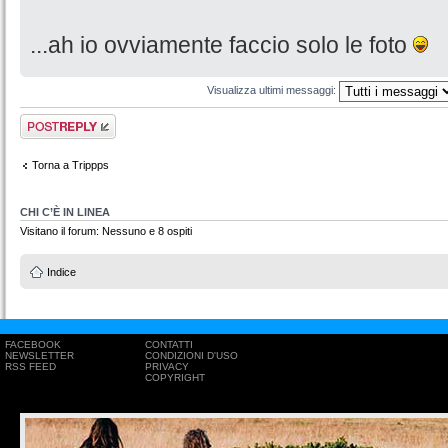
...ah io ovviamente faccio solo le foto
Visualizza ultimi messaggi:
Rispondi al
messaggio
Torna a Trippps
CHI C’È IN LINEA
Visitano il forum: Nessuno e 8 ospiti
Indice
FACEBOOK
CONTATTI
NEWSLETTER
CONDIZIONI D'USO
RSS FEED
PRIVACY
COPYRIGHT