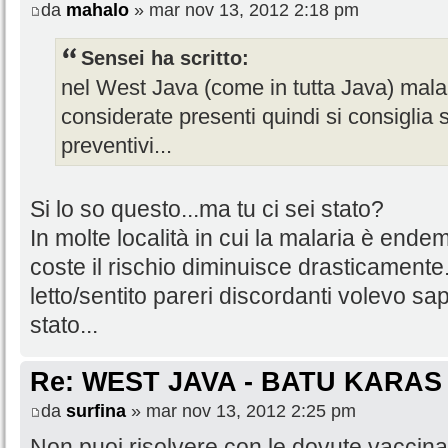
da
mahalo
» mar nov 13, 2012 2:18 pm
Sensei ha scritto:
nel West Java (come in tutta Java) malar
considerate presenti quindi si consigli
preventivi...
Si lo so questo...ma tu ci sei stato?
In molte località in cui la malaria è ende
coste il rischio diminuisce drasticamente
letto/sentito pareri discordanti volevo s
stato...
Re: WEST JAVA - BATU KARAS
da
surfina
» mar nov 13, 2012 2:25 pm
Non puoi risolvere con le dovute vaccinaz