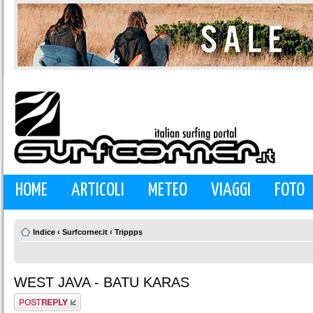
HOME
ARTICOLI
METEO
VIAGGI
FOTO
Indice
‹
Surfcorner.it
‹
Trippps
WEST JAVA - BATU KARAS
Rispondi al
messaggio