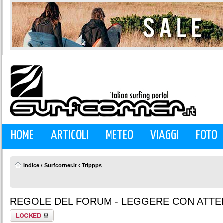
HOME
ARTICOLI
METEO
VIAGGI
FOTO
Indice
‹
Surfcorner.it
‹
Trippps
REGOLE DEL FORUM - LEGGERE CON ATTEN
Argomento
bloccato