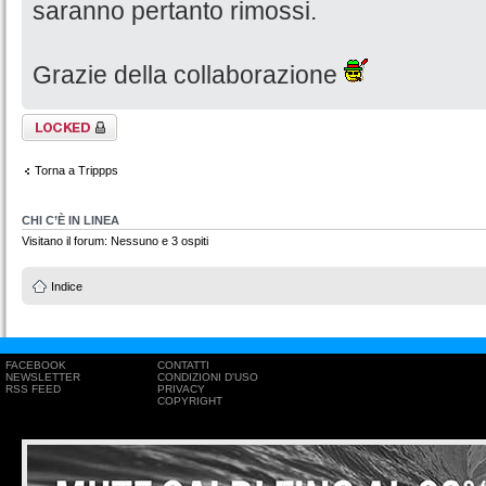
saranno pertanto rimossi.
Grazie della collaborazione
Argomento
bloccato
Torna a Trippps
CHI C’È IN LINEA
Visitano il forum: Nessuno e 3 ospiti
Indice
FACEBOOK
CONTATTI
NEWSLETTER
CONDIZIONI D'USO
RSS FEED
PRIVACY
COPYRIGHT