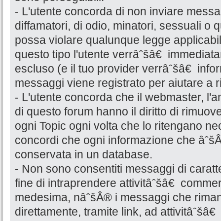
- L'utente concorda di non inviare messag
diffamatori, di odio, minatori, sessuali o
possa violare qualunque legge applicabi
questo tipo l'utente verrâˆšâ€ immedia
escluso (e il tuo provider verrâˆšâ€ informa
messaggi viene registrato per aiutare a r
- L'utente concorda che il webmaster, l'a
di questo forum hanno il diritto di rimuov
ogni Topic ogni volta che lo ritengano n
concordi che ogni informazione che âˆšÂ
conservata in un database.
- Non sono consentiti messaggi di caratt
fine di intraprendere attivitâˆšâ€ commer
medesima, nâˆšÂ® i messaggi che riman
direttamente, tramite link, ad attivitâˆšâ