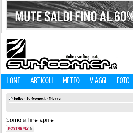
HOME
ARTICOLI
METEO
VIAGGI
FOTO
Indice
‹
Surfcorner.it
‹
Trippps
Somo a fine aprile
Rispondi al
messaggio