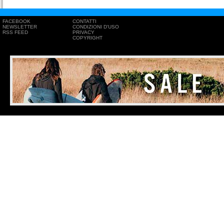
FACEBOOK
CONTATTI
NEWSLETTER
CONDIZIONI D'USO
RSS FEED
PRIVACY
COPYRIGHT