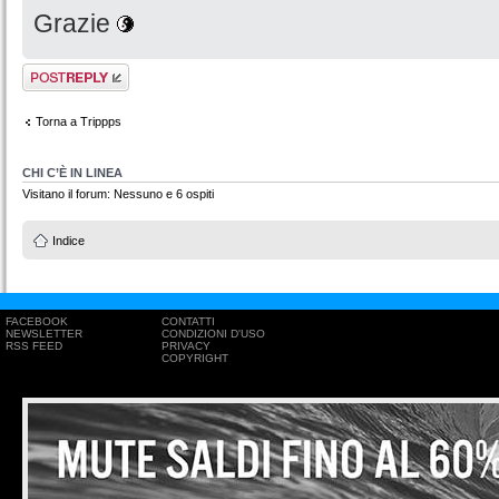
Grazie
Rispondi al
messaggio
Torna a Trippps
CHI C’È IN LINEA
Visitano il forum: Nessuno e 6 ospiti
Indice
FACEBOOK
CONTATTI
NEWSLETTER
CONDIZIONI D'USO
RSS FEED
PRIVACY
COPYRIGHT