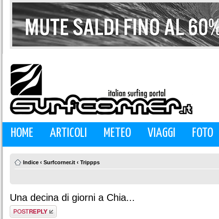
HOME
ARTICOLI
METEO
VIAGGI
FOTO
Indice
‹
Surfcorner.it
‹
Trippps
Una decina di giorni a Chia...
Rispondi al
messaggio