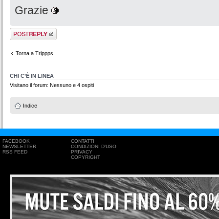
Grazie
Rispondi al
messaggio
Torna a Trippps
CHI C’È IN LINEA
Visitano il forum: Nessuno e 4 ospiti
Indice
FACEBOOK
CONTATTI
NEWSLETTER
CONDIZIONI D'USO
RSS FEED
PRIVACY
COPYRIGHT