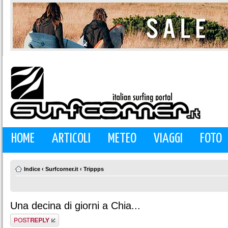
HOME
ARTICOLI
METEO
VIAGGI
FOTO
Indice
‹
Surfcorner.it
‹
Trippps
Una decina di giorni a Chia...
Rispondi al
messaggio