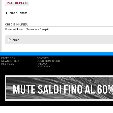
Rispondi al
messaggio
Torna a Trippps
CHI C’È IN LINEA
Visitano il forum: Nessuno e 3 ospiti
Indice
FACEBOOK
CONTATTI
NEWSLETTER
CONDIZIONI D'USO
RSS FEED
PRIVACY
COPYRIGHT