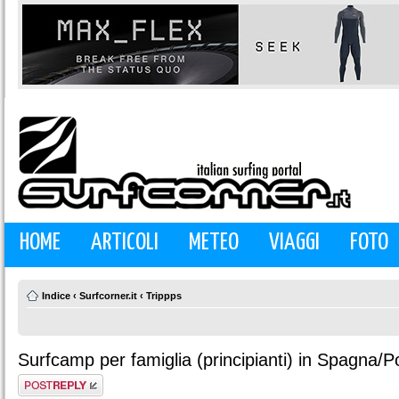
HOME
ARTICOLI
METEO
VIAGGI
FOTO
Indice
‹
Surfcorner.it
‹
Trippps
Surfcamp per famiglia (principianti) in Spagna/P
Rispondi al
messaggio