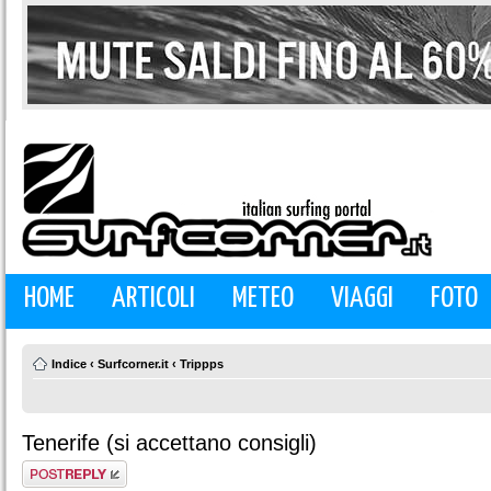
HOME
ARTICOLI
METEO
VIAGGI
FOTO
Indice
‹
Surfcorner.it
‹
Trippps
Tenerife (si accettano consigli)
Rispondi al
messaggio