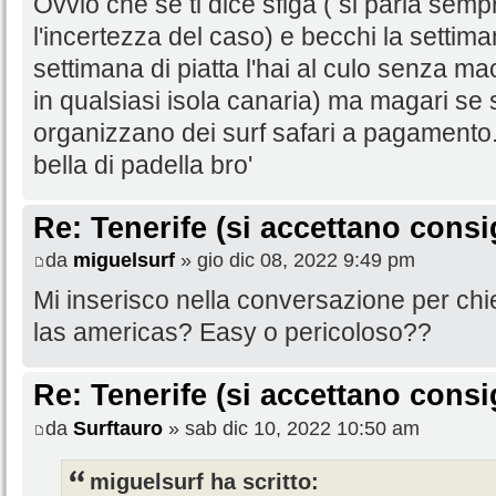
Ovvio che se ti dice sfiga ( si parla semp
l'incertezza del caso) e becchi la settim
settimana di piatta l'hai al culo senza 
in qualsiasi isola canaria) ma magari se s
organizzano dei surf safari a pagamento
bella di padella bro'
Re: Tenerife (si accettano consig
da
miguelsurf
» gio dic 08, 2022 9:49 pm
Mi inserisco nella conversazione per chie
las americas? Easy o pericoloso??
Re: Tenerife (si accettano consig
da
Surftauro
» sab dic 10, 2022 10:50 am
miguelsurf ha scritto: