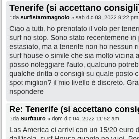
Tenerife (si accettano consigli
da
surfistaromagnolo
» sab dic 03, 2022 9:22 pm
Ciao a tutti, ho prenotato il volo per tener
surf no stop. Sono stato recentemene in 
estasiato, ma a tenerife non ho nessun r
surf house o simile che sia molto vicina 
posso noleggiare l'auto, qualcuno potre
qualche dritta o consigli su quale posto c
spot migliori? il mio livello è discreto. Gr
rispondere
Re: Tenerife (si accettano consig
da
Surftauro
» dom dic 04, 2022 11:52 am
Las America ci arrivi con un 15/20 euro di t
dell'isola, surf House quante ne vuoi. Pos