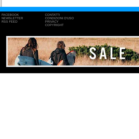
FACEBOOK
CONTATTI
NEWSLETTER
CONDIZIONI D'USO
RSS FEED
PRIVACY
COPYRIGHT