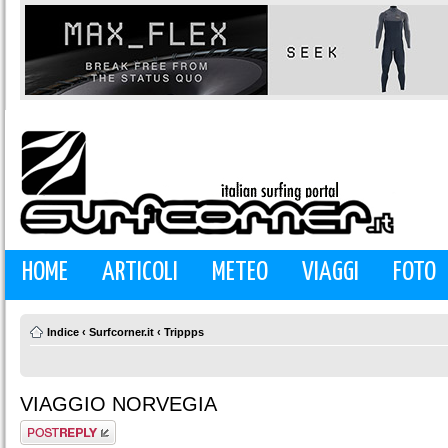
HOME
ARTICOLI
METEO
VIAGGI
FOTO
Indice
‹
Surfcorner.it
‹
Trippps
VIAGGIO NORVEGIA
Rispondi al
messaggio