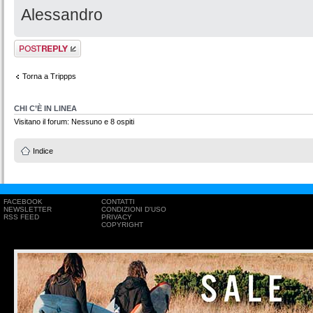
Alessandro
Rispondi al
messaggio
Torna a Trippps
CHI C’È IN LINEA
Visitano il forum: Nessuno e 8 ospiti
Indice
FACEBOOK
CONTATTI
NEWSLETTER
CONDIZIONI D'USO
RSS FEED
PRIVACY
COPYRIGHT