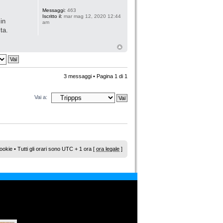
Messaggi:
463
Iscritto il:
mar mag 12, 2020 12:44
in
am
sta.
3 messaggi • Pagina
1
di
1
Vai a:
ookie
• Tutti gli orari sono UTC + 1 ora [
ora legale
]