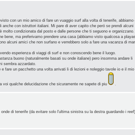
visto con un mio amico di fare un vuaggio surf alla volta di tenerife, abbiamo 
i anche con istruttori italiani. Mi pare di aver capito che peró se prendi alcuni
è molto condizionata dal posto e dalle persone che ti seguono e organizzano.
che bene, ma preferivamo prendere una casa (abbiamo visto qualcosa a playa
gono alcuni amici che non surfano e verrebbero solo a fare una vacanza di ma
endo esperienza di viaggi di surf e non conoscendo bene il luogo.
bbastanza buono (naturalmente basati su onde italiane) pero insomma andare li
mi sembra azzardato.
fare un pacchetto una volta arrivati li di lezioni e noleggio tavole io e il mio
a voi qualche delucidazione che sicuramente ne sapete di piu
.
 onde di tenerife (da evitare solo l'ultima sinistra su la destra guardando i reef)