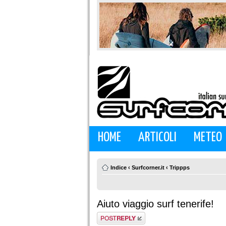
HOME
ARTICOLI
METEO
Indice
‹
Surfcorner.it
‹
Trippps
Aiuto viaggio surf tenerife!
Rispondi al
messaggio