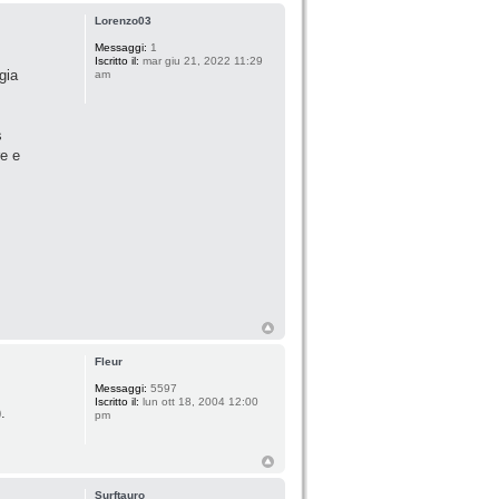
Lorenzo03
Messaggi:
1
Iscritto il:
mar giu 21, 2022 11:29
gia
am
s
re e
Fleur
Messaggi:
5597
Iscritto il:
lun ott 18, 2004 12:00
.
pm
Surftauro