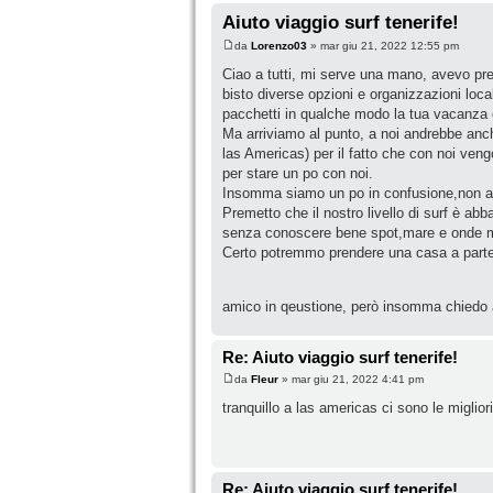
Aiuto viaggio surf tenerife!
da
Lorenzo03
» mar giu 21, 2022 12:55 pm
Ciao a tutti, mi serve una mano, avevo pre
bisto diverse opzioni e organizzazioni local
pacchetti in qualche modo la tua vacanza 
Ma arriviamo al punto, a noi andrebbe an
las Americas) per il fatto che con noi ven
per stare un po con noi.
Insomma siamo un po in confusione,non av
Premetto che il nostro livello di surf è a
senza conoscere bene spot,mare e onde 
Certo potremmo prendere una casa a parte e 
amico in qeustione, però insomma chiedo 
Re: Aiuto viaggio surf tenerife!
da
Fleur
» mar giu 21, 2022 4:41 pm
tranquillo a las americas ci sono le migliori
Re: Aiuto viaggio surf tenerife!