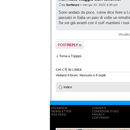
da
Surftauro
» mer giu 22, 2022 4:30 pm
Sono andato da poco, come dice fiore a LAS
passato in Italia un paio di volte un istrutto
Se sei già avanti con il surf mantieni i tuo
Visualiz
Rispondi al
messaggio
Torna a Trippps
CHI C’È IN LINEA
Visitano il forum: Nessuno e 8 ospiti
Indice
FACEBOOK
CONTATTI
NEWSLETTER
CONDIZIONI D'USO
RSS FEED
PRIVACY
COPYRIGHT