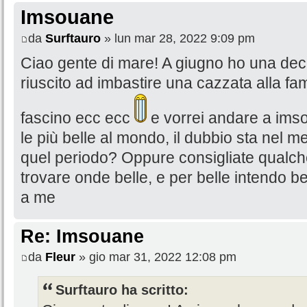
Imsouane
da
Surftauro
» lun mar 28, 2022 9:09 pm
Ciao gente di mare! A giugno ho una decin
riuscito ad imbastire una cazzata alla famig
fascino ecc ecc
e vorrei andare a imso
le più belle al mondo, il dubbio sta nel m
quel periodo? Oppure consigliate qualch
trovare onde belle, e per belle intendo b
a me
Re: Imsouane
da
Fleur
» gio mar 31, 2022 12:08 pm
Surftauro ha scritto: