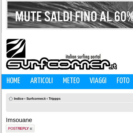
HOME
ARTICOLI
METEO
VIAGGI
FOTO
Indice
‹
Surfcorner.it
‹
Trippps
Imsouane
Rispondi al
messaggio