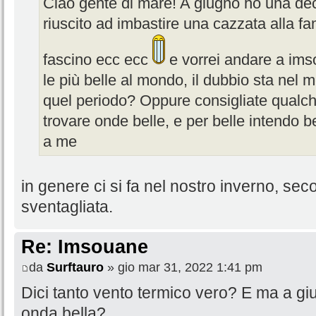
Ciao gente di mare! A giugno ho una deci
riuscito ad imbastire una cazzata alla fami
fascino ecc ecc
e vorrei andare a ims
le più belle al mondo, il dubbio sta nel 
quel periodo? Oppure consigliate qualch
trovare onde belle, e per belle intendo b
a me
in genere ci si fa nel nostro inverno, se
sventagliata.
Re: Imsouane
da
Surftauro
» gio mar 31, 2022 1:41 pm
Dici tanto vento termico vero? E ma a g
onda bella?