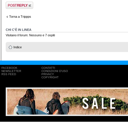
Rispondi al
messaggio
Torna a Trippps
CHI C’È IN LINEA
Visitano il forum: Nessuno e 7 ospiti
Indice
FACEBOOK
CONTATTI
NEWSLETTER
CONDIZIONI D'USO
RSS FEED
PRIVACY
COPYRIGHT