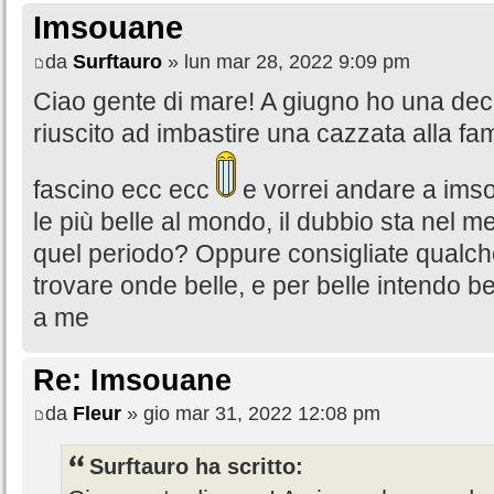
Imsouane
da
Surftauro
» lun mar 28, 2022 9:09 pm
Ciao gente di mare! A giugno ho una decin
riuscito ad imbastire una cazzata alla famig
fascino ecc ecc
e vorrei andare a imso
le più belle al mondo, il dubbio sta nel m
quel periodo? Oppure consigliate qualch
trovare onde belle, e per belle intendo b
a me
Re: Imsouane
da
Fleur
» gio mar 31, 2022 12:08 pm
Surftauro ha scritto: