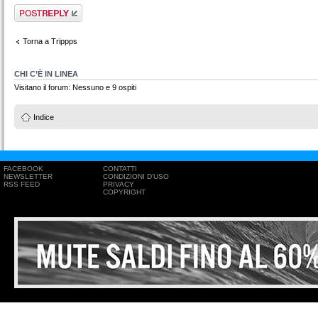
Rispondi al
messaggio
Torna a Trippps
CHI C’È IN LINEA
Visitano il forum: Nessuno e 9 ospiti
Indice
FACEBOOK
CONTATTI
NEWSLETTER
CONDIZIONI D'USO
RSS FEED
PRIVACY
COPYRIGHT