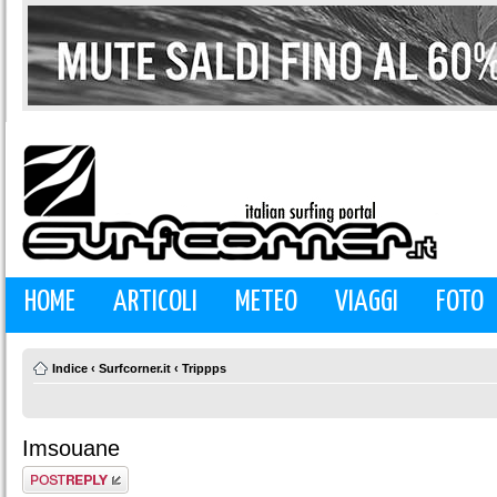
HOME
ARTICOLI
METEO
VIAGGI
FOTO
Indice
‹
Surfcorner.it
‹
Trippps
Imsouane
Rispondi al
messaggio