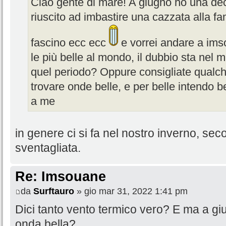
Ciao gente di mare! A giugno ho una deci
riuscito ad imbastire una cazzata alla fami
fascino ecc ecc
e vorrei andare a ims
le più belle al mondo, il dubbio sta nel 
quel periodo? Oppure consigliate qualch
trovare onde belle, e per belle intendo b
a me
in genere ci si fa nel nostro inverno, se
sventagliata.
Re: Imsouane
da
Surftauro
» gio mar 31, 2022 1:41 pm
Dici tanto vento termico vero? E ma a g
onda bella?