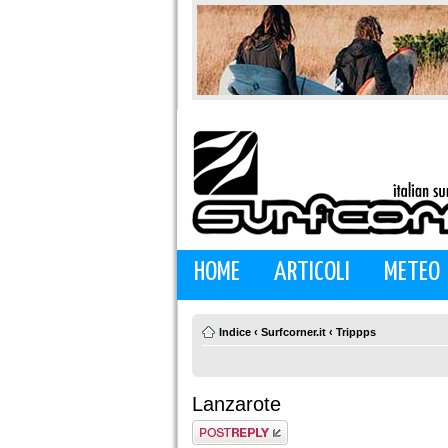
HOME
ARTICOLI
METEO
Indice
‹
Surfcorner.it
‹
Trippps
Lanzarote
Rispondi al
messaggio