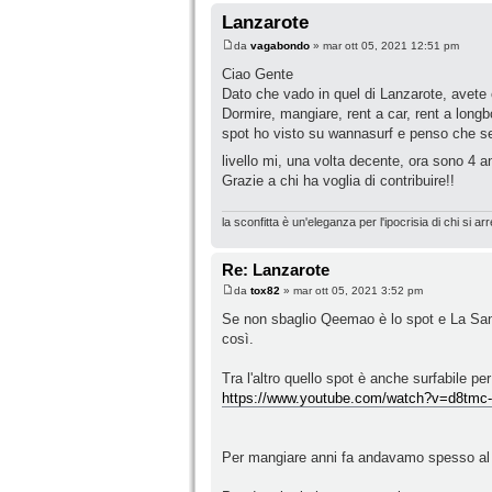
Lanzarote
da
vagabondo
» mar ott 05, 2021 12:51 pm
Ciao Gente
Dato che vado in quel di Lanzarote, avete 
Dormire, mangiare, rent a car, rent a long
spot ho visto su wannasurf e penso che s
livello mi, una volta decente, ora sono 4 a
Grazie a chi ha voglia di contribuire!!
la sconfitta è un'eleganza per l'ipocrisia di chi si a
Re: Lanzarote
da
tox82
» mar ott 05, 2021 3:52 pm
Se non sbaglio Qeemao è lo spot e La Santa
così.
Tra l'altro quello spot è anche surfabile pe
https://www.youtube.com/watch?v=d8tm
Per mangiare anni fa andavamo spesso al 