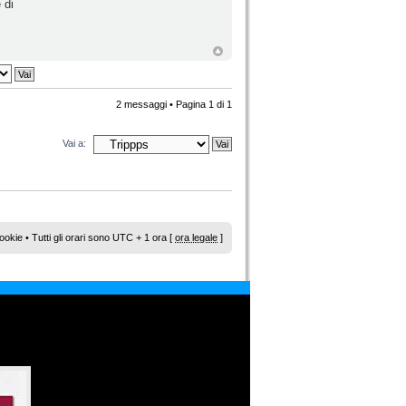
 di
2 messaggi • Pagina
1
di
1
Vai a:
ookie
• Tutti gli orari sono UTC + 1 ora [
ora legale
]