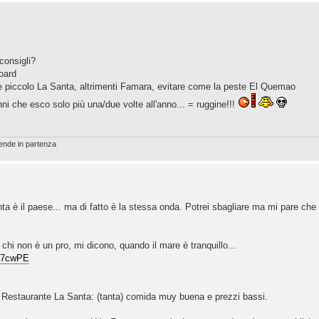
consigli?
board
e piccolo La Santa, altrimenti Famara, evitare come la peste El Quemao
nni che esco solo più una/due volte all'anno... = ruggine!!!
rrende in partenza
 è il paese... ma di fatto è la stessa onda. Potrei sbagliare ma mi pare che 
r chi non è un pro, mi dicono, quando il mare è tranquillo...
c-7cwPE
Restaurante La Santa: (tanta) comida muy buena e prezzi bassi.