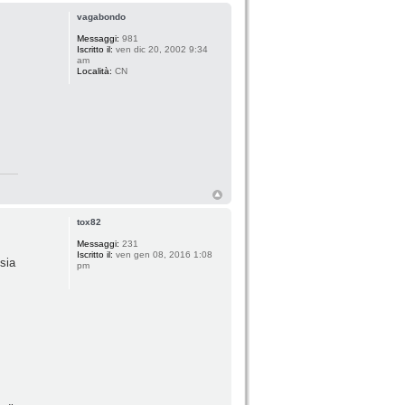
vagabondo
Messaggi:
981
Iscritto il:
ven dic 20, 2002 9:34
am
Località:
CN
tox82
Messaggi:
231
Iscritto il:
ven gen 08, 2016 1:08
sia
pm