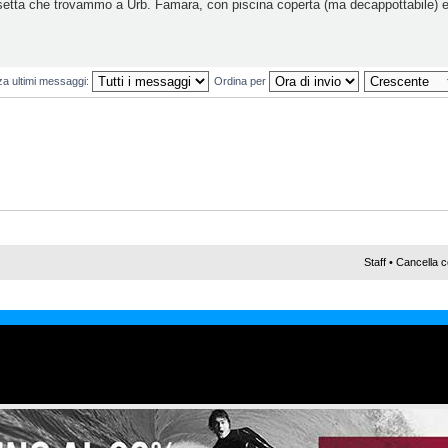
setta che trovammo a Urb. Famara, con piscina coperta (ma decappottabile) e
za ultimi messaggi:
Ordina per
Staff
•
Cancella c