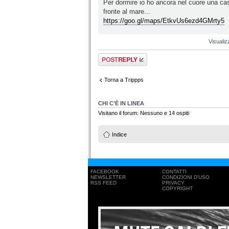
Per dormire io ho ancora nel cuore una ca
fronte al mare...
https://goo.gl/maps/EtkvUs6ezd4GMrty5
Visualiz
Rispondi al
messaggio
Torna a Trippps
CHI C’È IN LINEA
Visitano il forum: Nessuno e 14 ospiti
Indice
FACEBOOK
CONTATTI
NEWSLETTER
CONDIZIONI D'USO
RSS FEED
PRIVACY
COPYRIGHT