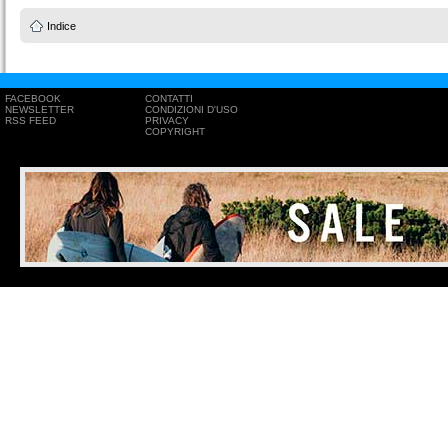
Indice
FACEBOOK
CONTATTI
NEWSLETTER
CONDIZIONI D'USO
RSS FEED
PRIVACY
COPYRIGHT