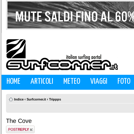
HOME
ARTICOLI
METEO
VIAGGI
FOTO
Indice
‹
Surfcorner.it
‹
Trippps
The Cove
Rispondi al
messaggio