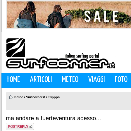
HOME
ARTICOLI
METEO
VIAGGI
FOTO
Indice
‹
Surfcorner.it
‹
Trippps
ma andare a fuerteventura adesso...
Rispondi al
messaggio