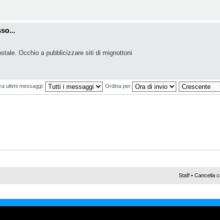
so...
ostale. Occhio a pubblicizzare siti di mignottoni
za ultimi messaggi:
Ordina per
Staff
•
Cancella c