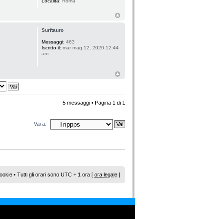
Località:
Roma
Surftauro
Messaggi:
463
Iscritto il:
mar mag 12, 2020 12:44
am
5 messaggi • Pagina
1
di
1
Vai a:
ookie
• Tutti gli orari sono UTC + 1 ora [
ora legale
]