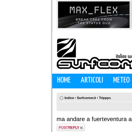
HOME
ARTICOLI
METEO
Indice
‹
Surfcorner.it
‹
Trippps
ma andare a fuerteventura a
Rispondi al
messaggio