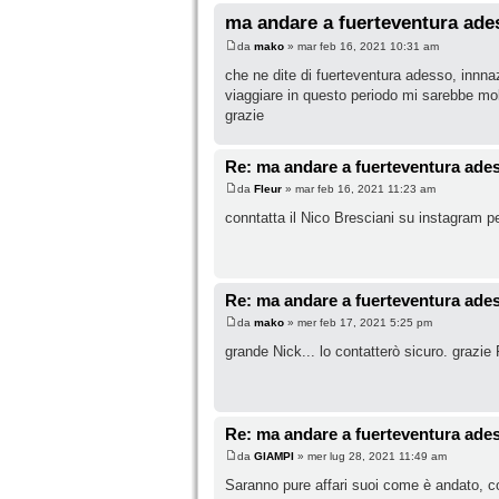
ma andare a fuerteventura ades
da
mako
» mar feb 16, 2021 10:31 am
che ne dite di fuerteventura adesso, innnaz
viaggiare in questo periodo mi sarebbe molt
grazie
Re: ma andare a fuerteventura ades
da
Fleur
» mar feb 16, 2021 11:23 am
conntatta il Nico Bresciani su instagram p
Re: ma andare a fuerteventura ades
da
mako
» mer feb 17, 2021 5:25 pm
grande Nick... lo contatterò sicuro. grazie F
Re: ma andare a fuerteventura ades
da
GIAMPI
» mer lug 28, 2021 11:49 am
Saranno pure affari suoi come è andato, c