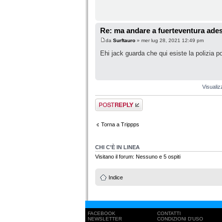
Re: ma andare a fuerteventura ades
da
Surftauro
» mer lug 28, 2021 12:49 pm
Ehi jack guarda che qui esiste la polizia p
Visualiz
Rispondi al
messaggio
Torna a Trippps
CHI C’È IN LINEA
Visitano il forum: Nessuno e 5 ospiti
Indice
FACEBOOK
CONTATTI
NEWSLETTER
CONDIZIONI D'USO