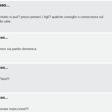
so...
itutto si può? posso portarci i figli? qualche consiglio o conoscenza sul
o utile..
so...
enso sia partito domenica.
so...
leur!!!
so...
omare impicciona!!!!