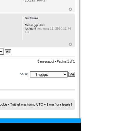
Località:
Roma
Surftauro
Messaggi:
463
Iscritto il:
mar mag 12, 2020 12:44
am
5 messaggi • Pagina
1
di
1
Vai a:
ookie
• Tutti gli orari sono UTC + 1 ora [
ora legale
]