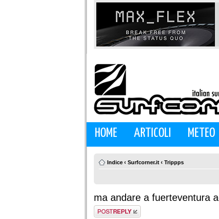
HOME
ARTICOLI
METEO
Indice
‹
Surfcorner.it
‹
Trippps
ma andare a fuerteventura a
Rispondi al
messaggio