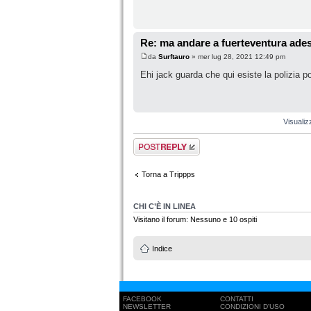
Re: ma andare a fuerteventura ades
da
Surftauro
» mer lug 28, 2021 12:49 pm
Ehi jack guarda che qui esiste la polizia p
Visualiz
Rispondi al
messaggio
Torna a Trippps
CHI C’È IN LINEA
Visitano il forum: Nessuno e 10 ospiti
Indice
FACEBOOK
CONTATTI
NEWSLETTER
CONDIZIONI D'USO