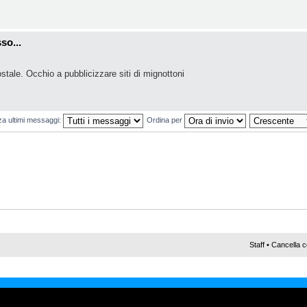
so...
ostale. Occhio a pubblicizzare siti di mignottoni
za ultimi messaggi:
Ordina per
Staff
•
Cancella c