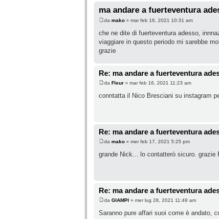
ma andare a fuerteventura ades
da
mako
» mar feb 16, 2021 10:31 am
che ne dite di fuerteventura adesso, innnaz
viaggiare in questo periodo mi sarebbe molt
grazie
Re: ma andare a fuerteventura ades
da
Fleur
» mar feb 16, 2021 11:23 am
conntatta il Nico Bresciani su instagram p
Re: ma andare a fuerteventura ades
da
mako
» mer feb 17, 2021 5:25 pm
grande Nick... lo contatterò sicuro. grazie F
Re: ma andare a fuerteventura ades
da
GIAMPI
» mer lug 28, 2021 11:49 am
Saranno pure affari suoi come è andato, c