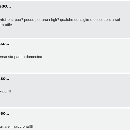
so...
itutto si può? posso portarci i figli? qualche consiglio o conoscenza sul
o utile..
so...
enso sia partito domenica.
so...
leur!!!
so...
omare impicciona!!!!