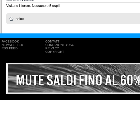
Visitano il forum: Nessuno e 5 ospiti
Indice
FACEBOOK
CONTATTI
NEWSLETTER
CONDIZIONI D'USO
RSS FEED
PRIVACY
COPYRIGHT