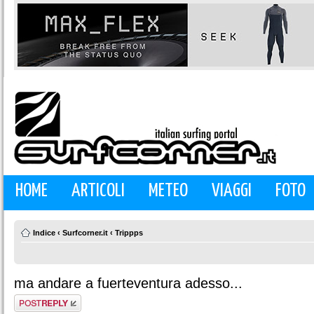
HOME
ARTICOLI
METEO
VIAGGI
FOTO
Indice
‹
Surfcorner.it
‹
Trippps
ma andare a fuerteventura adesso...
Rispondi al
messaggio