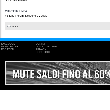
CHI C’È IN LINEA
Visitano il forum: Nessuno e 7 ospiti
Indice
FACEBOOK
CONTATTI
NEWSLETTER
CONDIZIONI D'USO
RSS FEED
PRIVACY
COPYRIGHT