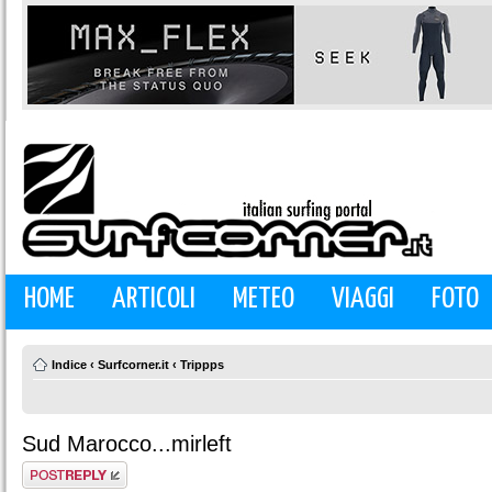
HOME
ARTICOLI
METEO
VIAGGI
FOTO
Indice
‹
Surfcorner.it
‹
Trippps
Sud Marocco...mirleft
Rispondi al
messaggio