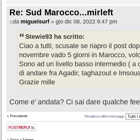
Re: Sud Marocco...mirleft
da
miguelsurf
» gio dic 08, 2022 9:47 pm
Stewie93 ha scritto:
Ciao a tutti, scusate se riapro il post do
novembre vado 5 giorni in Marocco, volo
Sono ad un livello basso intermedio ( a d
di andare fra Agadir, taghazout e Imsou
Grazie mille
Come e' andata? Ci sai dare qualche fe
Precedente
Visualizza ultimi messaggi:
Rispondi al
messaggio
Torna a Trippps