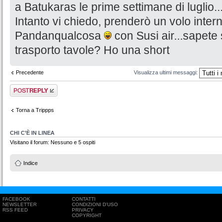
a Batukaras le prime settimane di luglio..
Intanto vi chiedo, prenderò un volo inter
Pandanqualcosa
con Susi air...sapete 
trasporto tavole? Ho una short
Precedente
Visualizza ultimi messaggi:
Rispondi al
messaggio
Torna a Trippps
CHI C’È IN LINEA
Visitano il forum: Nessuno e 5 ospiti
Indice
FACEBOOK
CONTATTI
NEWSLETTER
CONDIZIONI D'USO
RSS FEED
PRIVACY
COPYRIGHT