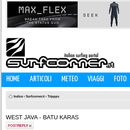
HOME
ARTICOLI
METEO
VIAGGI
FOTO
Indice
‹
Surfcorner.it
‹
Trippps
WEST JAVA - BATU KARAS
Rispondi al
messaggio