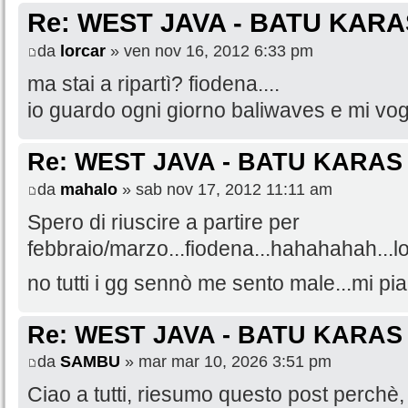
Re: WEST JAVA - BATU KARA
da
lorcar
» ven nov 16, 2012 6:33 pm
ma stai a ripartì? fiodena....
io guardo ogni giorno baliwaves e mi vog
Re: WEST JAVA - BATU KARAS
da
mahalo
» sab nov 17, 2012 11:11 am
Spero di riuscire a partire per
febbraio/marzo...fiodena...hahahahah...l
no tutti i gg sennò me sento male...mi pia
Re: WEST JAVA - BATU KARAS
da
SAMBU
» mar mar 10, 2026 3:51 pm
Ciao a tutti, riesumo questo post perchè, 