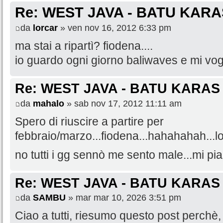
Re: WEST JAVA - BATU KARA
da
lorcar
» ven nov 16, 2012 6:33 pm
ma stai a ripartì? fiodena....
io guardo ogni giorno baliwaves e mi vog
Re: WEST JAVA - BATU KARAS
da
mahalo
» sab nov 17, 2012 11:11 am
Spero di riuscire a partire per
febbraio/marzo...fiodena...hahahahah...l
no tutti i gg sennò me sento male...mi pia
Re: WEST JAVA - BATU KARAS
da
SAMBU
» mar mar 10, 2026 3:51 pm
Ciao a tutti, riesumo questo post perchè, 