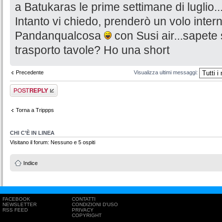
a Batukaras le prime settimane di luglio..
Intanto vi chiedo, prenderò un volo inter
Pandanqualcosa
con Susi air...sapete 
trasporto tavole? Ho una short
Precedente
Visualizza ultimi messaggi:
Rispondi al
messaggio
Torna a Trippps
CHI C’È IN LINEA
Visitano il forum: Nessuno e 5 ospiti
Indice
FACEBOOK
CONTATTI
NEWSLETTER
CONDIZIONI D'USO
RSS FEED
PRIVACY
COPYRIGHT