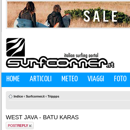
HOME
ARTICOLI
METEO
VIAGGI
FOTO
Indice
‹
Surfcorner.it
‹
Trippps
WEST JAVA - BATU KARAS
Rispondi al
messaggio