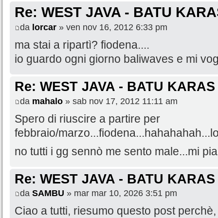
Re: WEST JAVA - BATU KARA
da
lorcar
» ven nov 16, 2012 6:33 pm
ma stai a ripartì? fiodena....
io guardo ogni giorno baliwaves e mi vog
Re: WEST JAVA - BATU KARAS
da
mahalo
» sab nov 17, 2012 11:11 am
Spero di riuscire a partire per
febbraio/marzo...fiodena...hahahahah...l
no tutti i gg sennò me sento male...mi pia
Re: WEST JAVA - BATU KARAS
da
SAMBU
» mar mar 10, 2026 3:51 pm
Ciao a tutti, riesumo questo post perchè, 