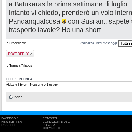
a Batukaras le prime settimane di luglio..
Intanto vi chiedo, prenderò un volo inter
Pandanqualcosa
con Susi air...sapete 
trasporto tavole? Ho una short
Precedente
Visualizza ultimi messaggi:
Rispondi al
messaggio
Torna a Trippps
CHI C’È IN LINEA
Visitano il forum: Nessuno e 1 ospite
Indice
FACEBOOK
CONTATTI
NEWSLETTER
CONDIZIONI D'USO
RSS FEED
PRIVACY
COPYRIGHT