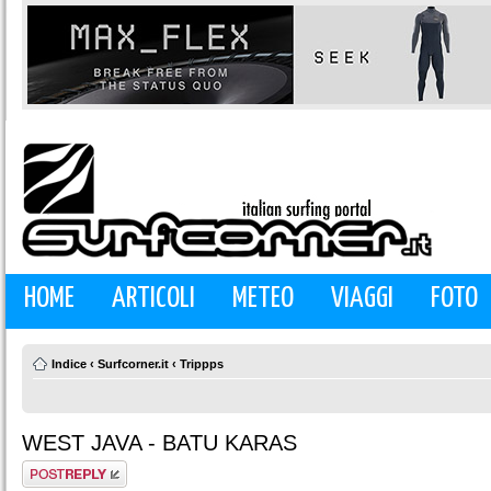
HOME
ARTICOLI
METEO
VIAGGI
FOTO
Indice
‹
Surfcorner.it
‹
Trippps
WEST JAVA - BATU KARAS
Rispondi al
messaggio