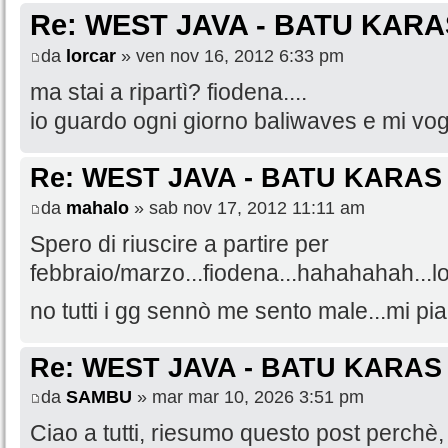
Re: WEST JAVA - BATU KARA
da
lorcar
» ven nov 16, 2012 6:33 pm
ma stai a ripartì? fiodena....
io guardo ogni giorno baliwaves e mi vog
Re: WEST JAVA - BATU KARAS
da
mahalo
» sab nov 17, 2012 11:11 am
Spero di riuscire a partire per
febbraio/marzo...fiodena...hahahahah...l
no tutti i gg sennò me sento male...mi pia
Re: WEST JAVA - BATU KARAS
da
SAMBU
» mar mar 10, 2026 3:51 pm
Ciao a tutti, riesumo questo post perchè, 