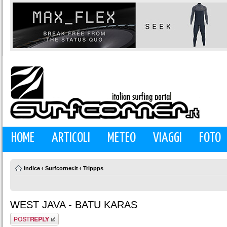
HOME
ARTICOLI
METEO
VIAGGI
FOTO
Indice
‹
Surfcorner.it
‹
Trippps
WEST JAVA - BATU KARAS
Rispondi al
messaggio