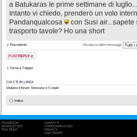
a Batukaras le prime settimane di luglio..
Intanto vi chiedo, prenderò un volo inter
Pandanqualcosa
con Susi air...sapete 
trasporto tavole? Ho una short
Precedente
Visualizza ultimi messaggi:
Rispondi al
messaggio
Torna a Trippps
CHI C’È IN LINEA
Visitano il forum: Nessuno e 5 ospiti
Indice
FACEBOOK
CONTATTI
NEWSLETTER
CONDIZIONI D'USO
RSS FEED
PRIVACY
COPYRIGHT