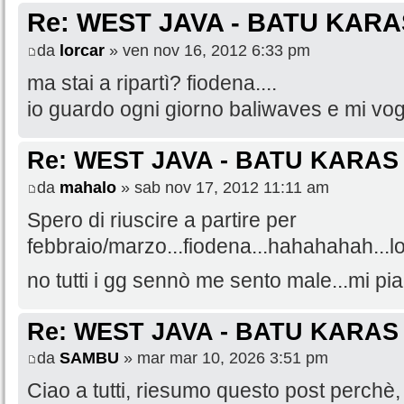
Re: WEST JAVA - BATU KARA
da
lorcar
» ven nov 16, 2012 6:33 pm
ma stai a ripartì? fiodena....
io guardo ogni giorno baliwaves e mi vog
Re: WEST JAVA - BATU KARAS
da
mahalo
» sab nov 17, 2012 11:11 am
Spero di riuscire a partire per
febbraio/marzo...fiodena...hahahahah...l
no tutti i gg sennò me sento male...mi pia
Re: WEST JAVA - BATU KARAS
da
SAMBU
» mar mar 10, 2026 3:51 pm
Ciao a tutti, riesumo questo post perchè, 