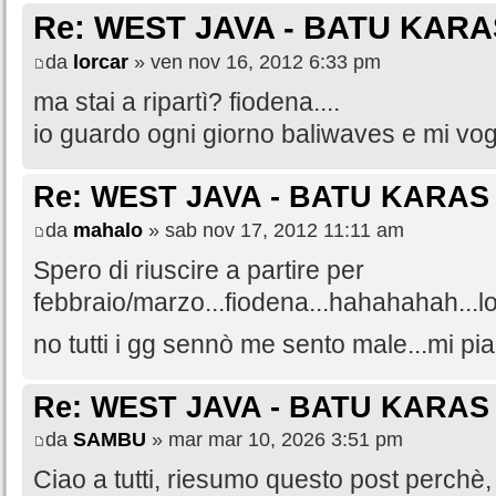
Re: WEST JAVA - BATU KARA
da
lorcar
» ven nov 16, 2012 6:33 pm
ma stai a ripartì? fiodena....
io guardo ogni giorno baliwaves e mi vog
Re: WEST JAVA - BATU KARAS
da
mahalo
» sab nov 17, 2012 11:11 am
Spero di riuscire a partire per
febbraio/marzo...fiodena...hahahahah...l
no tutti i gg sennò me sento male...mi pia
Re: WEST JAVA - BATU KARAS
da
SAMBU
» mar mar 10, 2026 3:51 pm
Ciao a tutti, riesumo questo post perchè, 