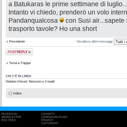
a Batukaras le prime settimane di luglio..
Intanto vi chiedo, prenderò un volo inter
Pandanqualcosa
con Susi air...sapete 
trasporto tavole? Ho una short
Precedente
Visualizza ultimi messaggi:
Rispondi al
messaggio
Torna a Trippps
CHI C’È IN LINEA
Visitano il forum: Nessuno e 3 ospiti
Indice
FACEBOOK
CONTATTI
NEWSLETTER
CONDIZIONI D'USO
RSS FEED
PRIVACY
COPYRIGHT