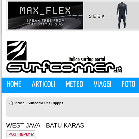
HOME
ARTICOLI
METEO
VIAGGI
FOTO
Indice
‹
Surfcorner.it
‹
Trippps
WEST JAVA - BATU KARAS
Rispondi al
messaggio