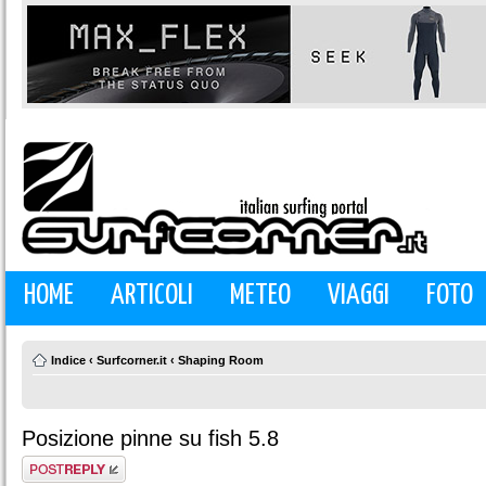
HOME
ARTICOLI
METEO
VIAGGI
FOTO
Indice
‹
Surfcorner.it
‹
Shaping Room
Posizione pinne su fish 5.8
Rispondi al
messaggio