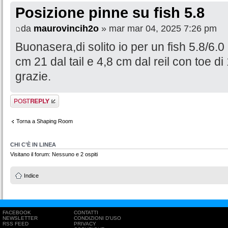
Posizione pinne su fish 5.8
da
maurovincih2o
» mar mar 04, 2025 7:26 pm
Buonasera,di solito io per un fish 5.8/6.0
cm 21 dal tail e 4,8 cm dal reil con toe di
grazie.
Rispondi al
messaggio
Torna a Shaping Room
CHI C’È IN LINEA
Visitano il forum: Nessuno e 2 ospiti
Indice
FACEBOOK
CONTATTI
NEWSLETTER
CONDIZIONI D'USO
RSS FEED
PRIVACY