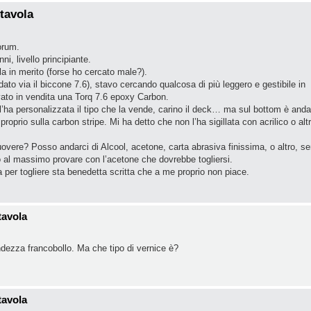
tavola
forum.
ni, livello principiante.
a in merito (forse ho cercato male?).
to via il biccone 7.6), stavo cercando qualcosa di più leggero e gestibile in
ato in vendita una Torq 7.6 epoxy Carbon.
’ha personalizzata il tipo che la vende, carino il deck… ma sul bottom è anda
roprio sulla carbon stripe. Mi ha detto che non l’ha sigillata con acrilico o altr
uovere? Posso andarci di Alcool, acetone, carta abrasiva finissima, o altro, s
a o al massimo provare con l’acetone che dovrebbe togliersi.
 per togliere sta benedetta scritta che a me proprio non piace.
tavola
ndezza francobollo. Ma che tipo di vernice è?
tavola