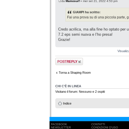
da
Mamosurf
» mer set 21, 2022 4:53 pm
GIAMPI ha scritto:
Fai una prova su di una piccola parte, 
Credo acrilica, ma alla fine ho optato pe
7.2 eps semi nuova e l’ho presa!
Grazie!
Visualiz
Rispondi al
messaggio
Torna a Shaping Room
CHI C’È IN LINEA
Visitano il forum: Nessuno e 2 ospiti
Indice
FACEBOOK
CONTATTI
NEWSLETTER
CONDIZIONI D'USO