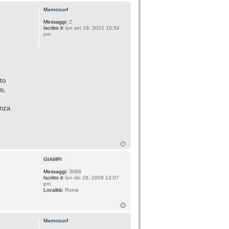
Mamosurf
Messaggi:
2
Iscritto il:
lun set 19, 2022 10:54
pm
to
o,
enza
GIAMPI
Messaggi:
3088
Iscritto il:
lun dic 28, 2009 12:07
pm
Località:
Roma
Mamosurf