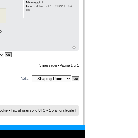
Messaggi:
2
Iscritto il:
lun set 19, 2022 10:54
pm
b
3 messaggi • Pagina
1
di
1
Vai a:
ookie
• Tutti gli orari sono UTC + 1 ora [
ora legale
]