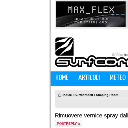
HOME
ARTICOLI
METEO
Indice
‹
Surfcorner.it
‹
Shaping Room
Rimuovere vernice spray dall
Rispondi al
messaggio