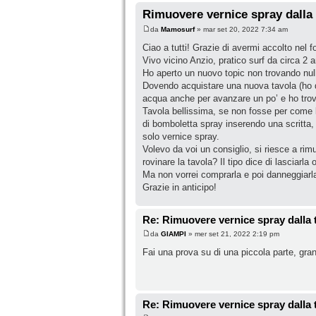
Rimuovere vernice spray dalla 
da
Mamosurf
» mar set 20, 2022 7:34 am
Ciao a tutti! Grazie di avermi accolto nel 
Vivo vicino Anzio, pratico surf da circa 2 an
Ho aperto un nuovo topic non trovando null
Dovendo acquistare una nuova tavola (ho da
acqua anche per avanzare un po’ e ho trov
Tavola bellissima, se non fosse per come l
di bomboletta spray inserendo una scritta, p
solo vernice spray.
Volevo da voi un consiglio, si riesce a rim
rovinare la tavola? Il tipo dice di lasciarl
Ma non vorrei comprarla e poi danneggiarla
Grazie in anticipo!
Re: Rimuovere vernice spray dalla 
da
GIAMPI
» mer set 21, 2022 2:19 pm
Fai una prova su di una piccola parte, gra
Re: Rimuovere vernice spray dalla 