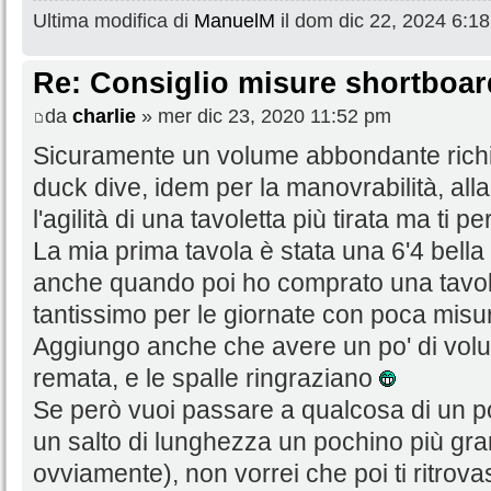
Ultima modifica di
ManuelM
il dom dic 22, 2024 6:18 
Re: Consiglio misure shortboar
da
charlie
» mer dic 23, 2020 11:52 pm
Sicuramente un volume abbondante richied
duck dive, idem per la manovrabilità, all
l'agilità di una tavoletta più tirata ma ti pe
La mia prima tavola è stata una 6'4 bella ci
anche quando poi ho comprato una tavolett
tantissimo per le giornate con poca misu
Aggiungo anche che avere un po' di volume
remata, e le spalle ringraziano
Se però vuoi passare a qualcosa di un po
un salto di lunghezza un pochino più gr
ovviamente), non vorrei che poi ti ritrov