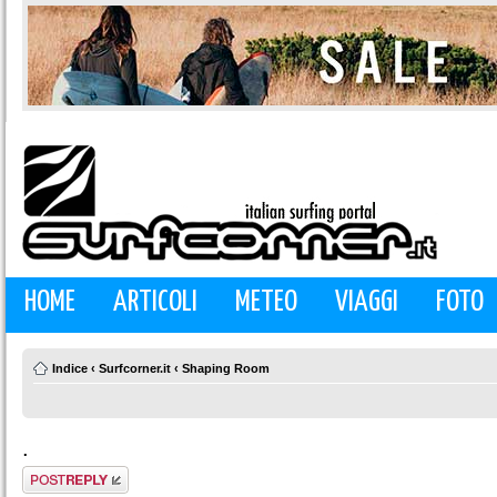
HOME
ARTICOLI
METEO
VIAGGI
FOTO
Indice
‹
Surfcorner.it
‹
Shaping Room
.
Rispondi al
messaggio