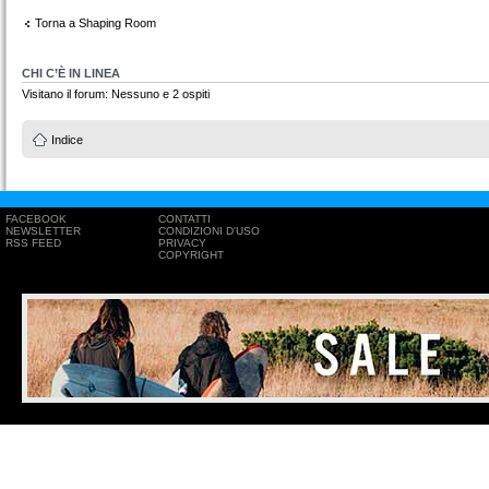
Torna a Shaping Room
CHI C’È IN LINEA
Visitano il forum: Nessuno e 2 ospiti
Indice
FACEBOOK
CONTATTI
NEWSLETTER
CONDIZIONI D'USO
RSS FEED
PRIVACY
COPYRIGHT