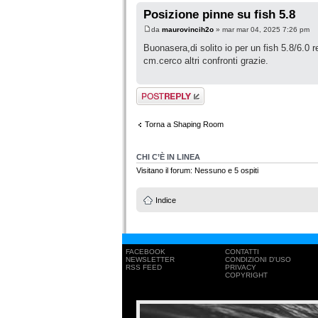
Posizione pinne su fish 5.8
da
maurovincih2o
» mar mar 04, 2025 7:26 pm
Buonasera,di solito io per un fish 5.8/6.0 r
cm.cerco altri confronti grazie.
Rispondi al
messaggio
Torna a Shaping Room
CHI C’È IN LINEA
Visitano il forum: Nessuno e 5 ospiti
Indice
FACEBOOK
CONTATTI
NEWSLETTER
CONDIZIONI D'USO
RSS FEED
PRIVACY
COPYRIGHT