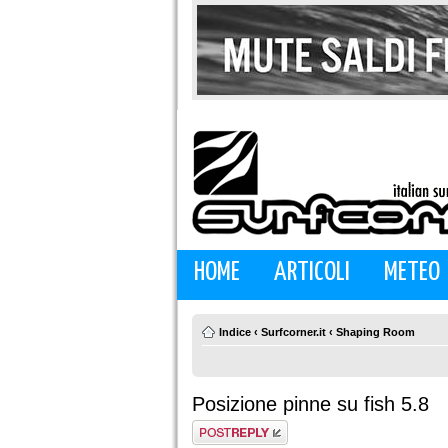
HOME
ARTICOLI
METEO
Indice
‹
Surfcorner.it
‹
Shaping Room
Posizione pinne su fish 5.8
Rispondi al
messaggio