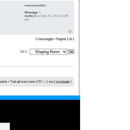
maurovincih2o
Messaggi:
1
Iscritto il:
lun feb 24, 2014 12:35
pm
1 messaggio • Pagina
1
di
1
Vai a:
ookie
• Tutti gli orari sono UTC + 1 ora [
ora legale
]