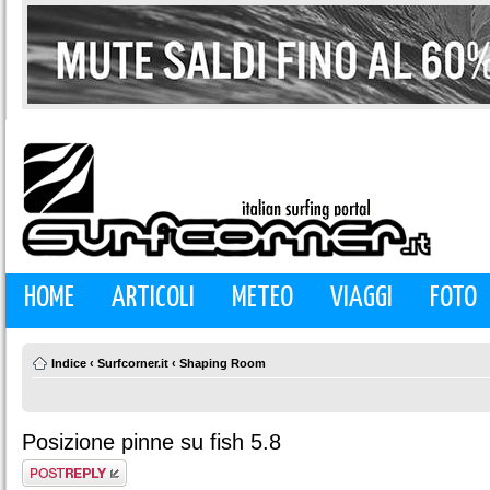
HOME
ARTICOLI
METEO
VIAGGI
FOTO
Indice
‹
Surfcorner.it
‹
Shaping Room
Posizione pinne su fish 5.8
Rispondi al
messaggio