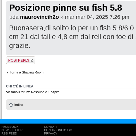
Posizione pinne su fish 5.8
da
maurovincih2o
» mar mar 04, 2025 7:26 pm
Buonasera,di solito io per un fish 5.8/6.0
cm 21 dal tail e 4,8 cm dal reil con toe di
grazie.
Rispondi al
messaggio
Torna a Shaping Room
CHI C’È IN LINEA
Visitano il forum: Nessuno e 1 ospite
Indice
FACEBOOK
CONTATTI
NEWSLETTER
CONDIZIONI D'USO
RSS FEED
PRIVACY