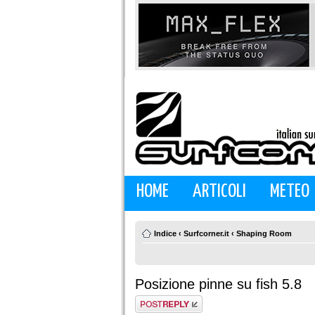
HOME
ARTICOLI
METEO
Indice
‹
Surfcorner.it
‹
Shaping Room
Posizione pinne su fish 5.8
Rispondi al
messaggio