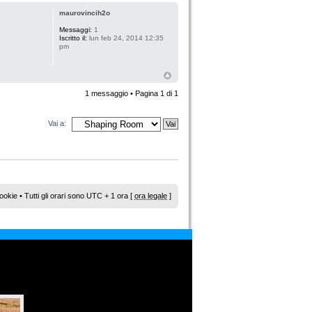
maurovincih2o
Messaggi:
1
Iscritto il:
lun feb 24, 2014 12:35
pm
1 messaggio • Pagina
1
di
1
Vai a:
ookie
• Tutti gli orari sono UTC + 1 ora [
ora legale
]