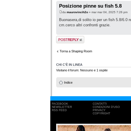
Posizione pinne su fish 5.8
da
maurovincih2o
» mar mar 04, 2025 7:26 pm
Buonasera,di solito io per un fish 5.8/6.0 r
cm.cerco altri confronti grazie.
Rispondi al
messaggio
Torna a Shaping Room
CHI C’È IN LINEA
Visitano il forum: Nessuno e 1 ospite
Indice
FACEBOOK
CONTATTI
NEWSLETTER
CONDIZIONI D'USO
RSS FEED
PRIVACY
COPYRIGHT