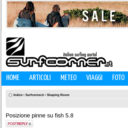
HOME
ARTICOLI
METEO
VIAGGI
FOTO
Indice
‹
Surfcorner.it
‹
Shaping Room
Posizione pinne su fish 5.8
Rispondi al
messaggio