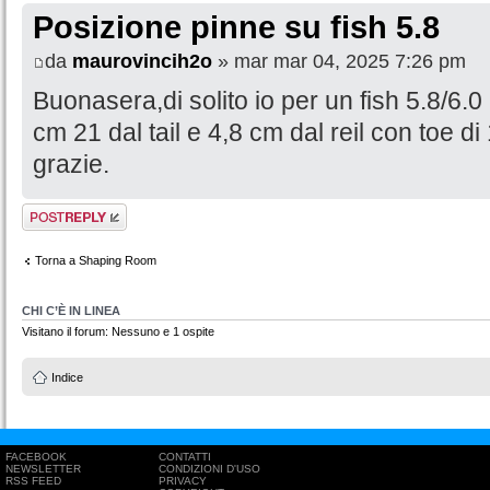
Posizione pinne su fish 5.8
da
maurovincih2o
» mar mar 04, 2025 7:26 pm
Buonasera,di solito io per un fish 5.8/6.0
cm 21 dal tail e 4,8 cm dal reil con toe di
grazie.
Rispondi al
messaggio
Torna a Shaping Room
CHI C’È IN LINEA
Visitano il forum: Nessuno e 1 ospite
Indice
FACEBOOK
CONTATTI
NEWSLETTER
CONDIZIONI D'USO
RSS FEED
PRIVACY