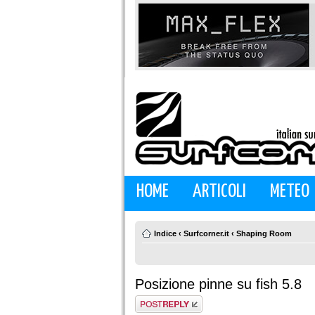
HOME
ARTICOLI
METEO
Indice
‹
Surfcorner.it
‹
Shaping Room
Posizione pinne su fish 5.8
Rispondi al
messaggio