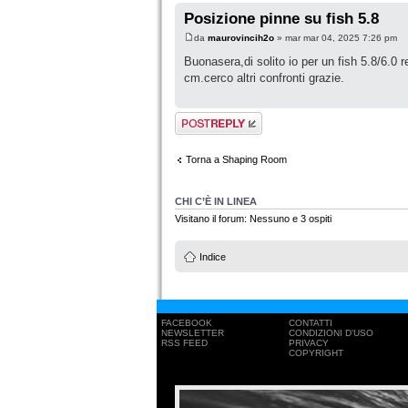
Posizione pinne su fish 5.8
da
maurovincih2o
» mar mar 04, 2025 7:26 pm
Buonasera,di solito io per un fish 5.8/6.0 r
cm.cerco altri confronti grazie.
Rispondi al
messaggio
Torna a Shaping Room
CHI C’È IN LINEA
Visitano il forum: Nessuno e 3 ospiti
Indice
FACEBOOK
CONTATTI
NEWSLETTER
CONDIZIONI D'USO
RSS FEED
PRIVACY
COPYRIGHT