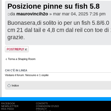
Posizione pinne su fish 5.8
da
maurovincih2o
» mar mar 04, 2025 7:26 pm
Buonasera,di solito io per un fish 5.8/6.0
cm 21 dal tail e 4,8 cm dal reil con toe di
grazie.
Rispondi al
messaggio
Torna a Shaping Room
CHI C’È IN LINEA
Visitano il forum: Nessuno e 1 ospite
Indice
FACEBOOK
CONTATTI
NEWSLETTER
CONDIZIONI D'USO
RSS FEED
PRIVACY