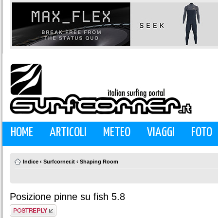
HOME
ARTICOLI
METEO
VIAGGI
FOTO
Indice
‹
Surfcorner.it
‹
Shaping Room
Posizione pinne su fish 5.8
Rispondi al
messaggio