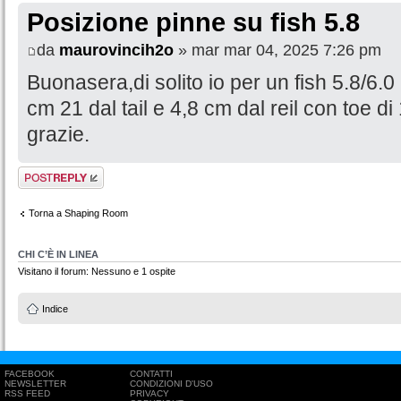
Posizione pinne su fish 5.8
da
maurovincih2o
» mar mar 04, 2025 7:26 pm
Buonasera,di solito io per un fish 5.8/6.0
cm 21 dal tail e 4,8 cm dal reil con toe di
grazie.
Rispondi al
messaggio
Torna a Shaping Room
CHI C’È IN LINEA
Visitano il forum: Nessuno e 1 ospite
Indice
FACEBOOK
CONTATTI
NEWSLETTER
CONDIZIONI D'USO
RSS FEED
PRIVACY