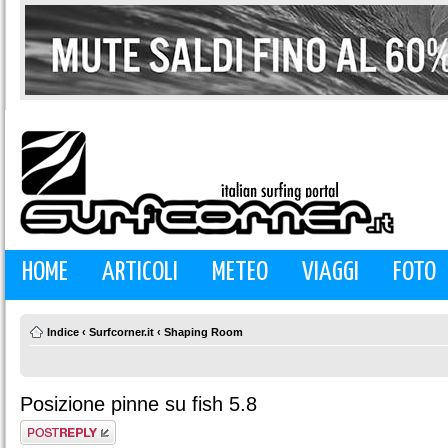
HOME
ARTICOLI
METEO
VIAGGI
FOTO
Indice
‹
Surfcorner.it
‹
Shaping Room
Posizione pinne su fish 5.8
Rispondi al
messaggio