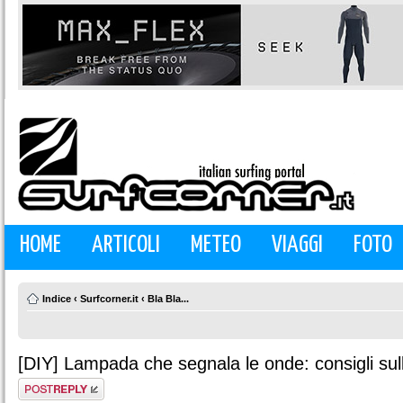
HOME
ARTICOLI
METEO
VIAGGI
FOTO
Indice
‹
Surfcorner.it
‹
Bla Bla...
[DIY] Lampada che segnala le onde: consigli sul
Rispondi al
messaggio