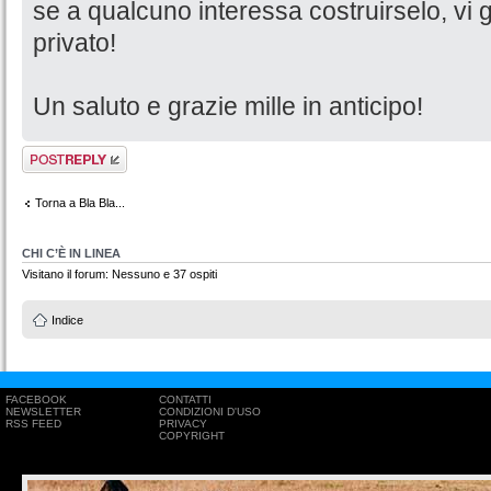
se a qualcuno interessa costruirselo, vi gi
privato!
Un saluto e grazie mille in anticipo!
Rispondi al
messaggio
Torna a Bla Bla...
CHI C’È IN LINEA
Visitano il forum: Nessuno e 37 ospiti
Indice
FACEBOOK
CONTATTI
NEWSLETTER
CONDIZIONI D'USO
RSS FEED
PRIVACY
COPYRIGHT