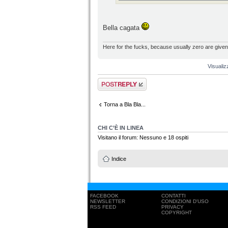
Bella cagata
Here for the fucks, because usually zero are given
Visualiz
Rispondi al
messaggio
Torna a Bla Bla...
CHI C’È IN LINEA
Visitano il forum: Nessuno e 18 ospiti
Indice
FACEBOOK
CONTATTI
NEWSLETTER
CONDIZIONI D'USO
RSS FEED
PRIVACY
COPYRIGHT