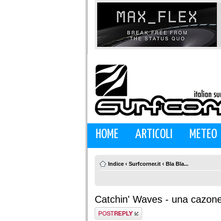
HOME
ARTICOLI
METEO
Indice
‹
Surfcorner.it
‹
Bla Bla...
Catchin' Waves - una cazone 
Rispondi al
messaggio