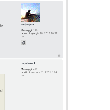
surfproject
to
Messaggi:
190
Iscritto il:
gio giu 28, 2012 10:57
pm
captainkook
Messaggi:
417
Iscritto il:
mer apr 01, 2015 6:04
am
sì