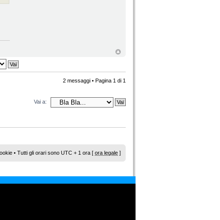
2 messaggi • Pagina
1
di
1
Vai a:
ookie
• Tutti gli orari sono UTC + 1 ora [
ora legale
]