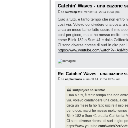
Catchin' Waves - una cazone su
da
surfproject
» mer set 11, 2024 10:41 pm
Ciao a tutti, è tanto tempo che non entro 
così via. Volevo condividere una cosa, a c
circa un mese fa ho fatto uscire il mio sec
così per gioco, ma ci ho messo molto tempo
come Blink 182 o Sum 41 e dalla California.
Ci sono diverse riprese di surf in giro per 
https://www.youtube.com/watch?v=AsMt
Re: Catchin' Waves - una cazone sul
da
captainkook
» lun ott 14, 2024 10:52 am
surfproject ha scritto:
Ciao a tutti, è tanto tempo che non entr
via. Volevo condividere una cosa, a cui
circa un mese fa ho fatto uscire il mio s
per gioco, ma ci ho messo molto tempo a
Blink 182 o Sum 41 e dalla California. Vo
Ci sono diverse riprese di surf in giro p
https://www.youtube.com/watch?v=As