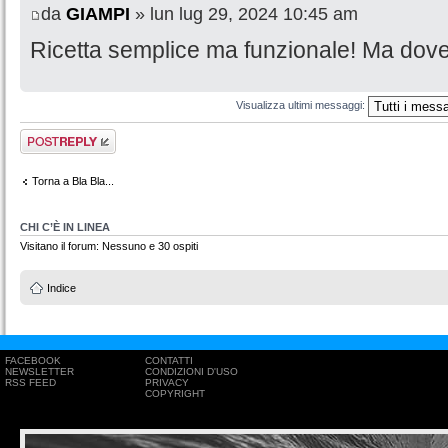
da
GIAMPI
» lun lug 29, 2024 10:45 am
Ricetta semplice ma funzionale! Ma dove 
Visualizza ultimi messaggi:
Rispondi al
messaggio
Torna a Bla Bla...
CHI C’È IN LINEA
Visitano il forum: Nessuno e 30 ospiti
Indice
FACEBOOK
CONTATTI
NEWSLETTER
CONDIZIONI D'USO
RSS FEED
PRIVACY
COPYRIGHT