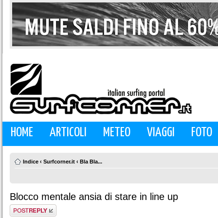
HOME
ARTICOLI
METEO
VIAGGI
FOTO
Indice
‹
Surfcorner.it
‹
Bla Bla...
Blocco mentale ansia di stare in line up
Rispondi al
messaggio