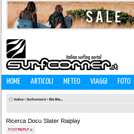
HOME
ARTICOLI
METEO
VIAGGI
FOTO
Indice
‹
Surfcorner.it
‹
Bla Bla...
Ricerca Docu Slater Raiplay
Rispondi al
messaggio