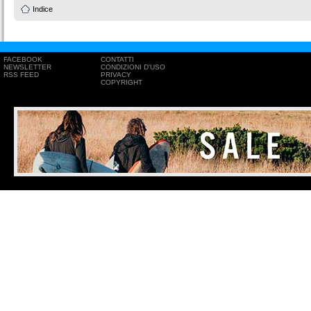
Indice
FACEBOOK
CONTATTI
NEWSLETTER
CONDIZIONI D'USO
RSS FEED
PRIVACY
COPYRIGHT