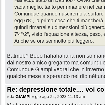
Hai acquistato un Batmob? Ovvio che un
vada meglio, tanto per rimanere nel ca
Comunque quando riusciremo a surfare i
egg 6'8", la prima cosa che ti mancherà, 
quindi rimarrei su dimensioni più gener
7'4"/2", visto l'equazione altezza, peso, 
Anche se ora sei molto più leggero.
Batmob? Booo hahahahaha non so manco 
dal nostro amico greganto ma comunque d
Comunque Giampi vedrai che in inverno
qualche mese e sperando nel dìo nèttuno
Re: depressione totale.... voi 
da
GIAMPI
» gio ago 24, 2023 11:13 am
Ma ti pare che manco sai che tavola hai