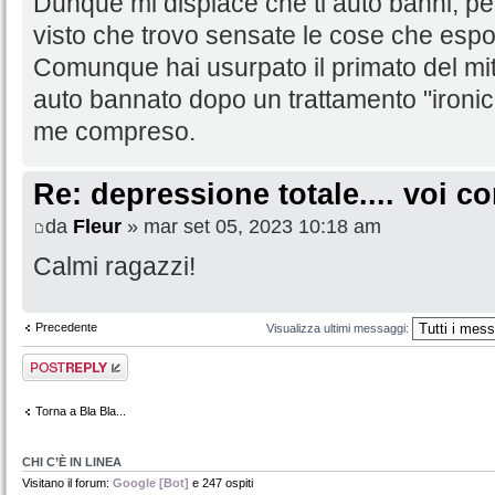
Dunque mi dispiace che ti auto banni, pe
visto che trovo sensate le cose che espo
Comunque hai usurpato il primato del miti
auto bannato dopo un trattamento "ironico
me compreso.
Re: depressione totale.... voi 
da
Fleur
» mar set 05, 2023 10:18 am
Calmi ragazzi!
Precedente
Visualizza ultimi messaggi:
Rispondi al
messaggio
Torna a Bla Bla...
CHI C’È IN LINEA
Visitano il forum:
Google [Bot]
e 247 ospiti