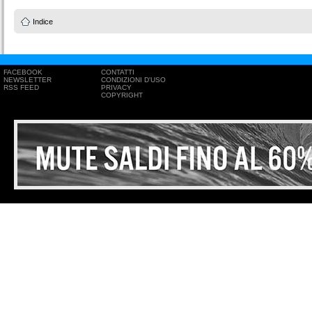
Indice
FACEBOOK
CONTATTI
NEWSLETTER
CONDIZIONI D'USO
RSS FEED
PRIVACY
COPYRIGHT