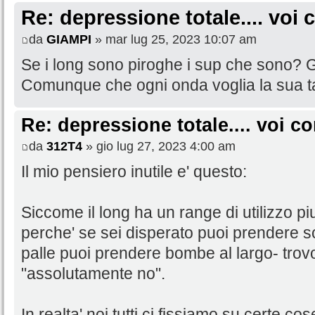
Re: depressione totale.... voi
da
GIAMPI
» mar lug 25, 2023 10:07 am
Se i long sono piroghe i sup che sono?
Comunque che ogni onda voglia la sua ta
Re: depressione totale.... voi 
da
312T4
» gio lug 27, 2023 4:00 am
Il mio pensiero inutile e' questo:
Siccome il long ha un range di utilizzo piu
perche' se sei disperato puoi prendere sc
palle puoi prendere bombe al largo- trovo
"assolutamente no".
In realta' noi tutti ci fissiamo su certe c