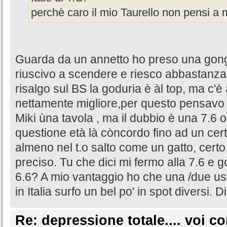
perchè caro il mio Taurello non pensi a 
Guarda da un annetto ho preso una gong
riuscivo a scendere e riesco abbastanz
risalgo sul BS la goduria è àl top, ma c'
nettamente migliore,per questo pensavo 
Miki ùna tavola , ma il dubbio è una 7.6
questione età là còncordo fino ad un cer
almeno nel t.o salto come un gatto, certo
preciso. Tu che dici mi fermo alla 7.6 
6.6? A mio vantaggio ho che una /due usc
in Italia surfo un bel po' in spot diversi.
Re: depressione totale.... voi 