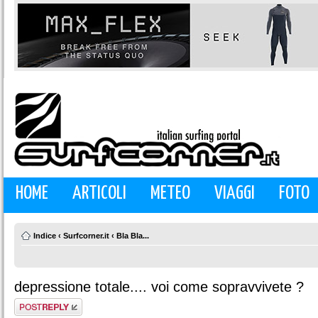
HOME
ARTICOLI
METEO
VIAGGI
FOTO
Indice
‹
Surfcorner.it
‹
Bla Bla...
depressione totale.... voi come sopravvivete ?
Rispondi al
messaggio