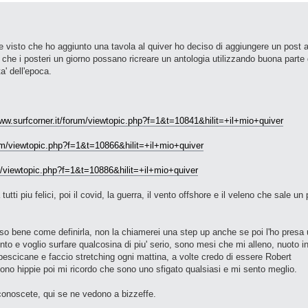
i e visto che ho aggiunto una tavola al quiver ho deciso di aggiungere un post a
che i posteri un giorno possano ricreare un antologia utilizzando buona parte 
ta' dell'epoca.
www.surfcorner.it/forum/viewtopic.php?f=1&t=10841&hilit=+il+mio+quiver
rum/viewtopic.php?f=1&t=10866&hilit=+il+mio+quiver
um/viewtopic.php?f=1&t=10886&hilit=+il+mio+quiver
utti piu felici, poi il covid, la guerra, il vento offshore e il veleno che sale un
n so bene come definirla, non la chiamerei una step up anche se poi l'ho presa
to e voglio surfare qualcosina di piu' serio, sono mesi che mi alleno, nuoto i
escicane e faccio stretching ogni mattina, a volte credo di essere Robert
o hippie poi mi ricordo che sono uno sfigato qualsiasi e mi sento meglio.
e conoscete, qui se ne vedono a bizzeffe.