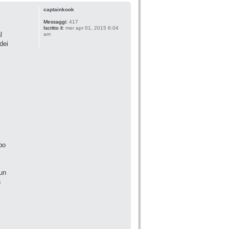
captainkook
Messaggi:
417
Iscritto il:
mer apr 01, 2015 6:04
l
am
dei
 po
 un
n