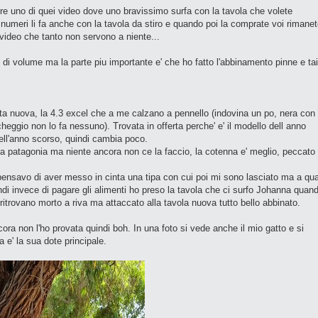
ere uno di quei video dove uno bravissimo surfa con la tavola che volete
 i numeri li fa anche con la tavola da stiro e quando poi la comprate voi rimane
 video che tanto non servono a niente...
i di volume ma la parte piu importante e' che ho fatto l'abbinamento pinne e tai
nuova, la 4.3 excel che a me calzano a pennello (indovina un po, nera con 
cheggio non lo fa nessuno). Trovata in offerta perche' e' il modello dell anno
dell'anno scorso, quindi cambia poco.
 patagonia ma niente ancora non ce la faccio, la cotenna e' meglio, peccato
nsavo di aver messo in cinta una tipa con cui poi mi sono lasciato ma a qu
di invece di pagare gli alimenti ho preso la tavola che ci surfo Johanna quan
 ritrovano morto a riva ma attaccato alla tavola nuova tutto bello abbinato.
a non l'ho provata quindi boh. In una foto si vede anche il mio gatto e si
 e' la sua dote principale.