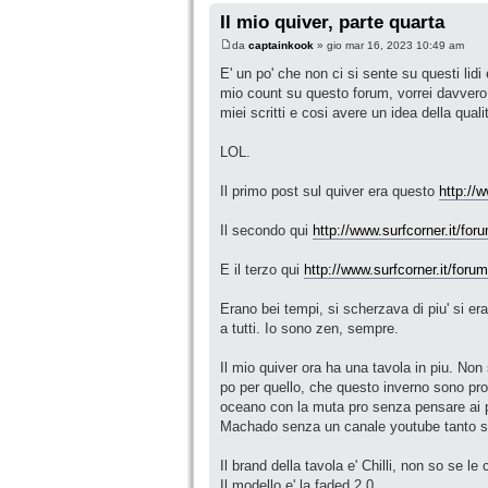
Il mio quiver, parte quarta
da
captainkook
» gio mar 16, 2023 10:49 am
E' un po' che non ci si sente su questi lid
mio count su questo forum, vorrei davvero 
miei scritti e cosi avere un idea della quali
LOL.
Il primo post sul quiver era questo
http://
Il secondo qui
http://www.surfcorner.it/fo
E il terzo qui
http://www.surfcorner.it/for
Erano bei tempi, si scherzava di piu' si era t
a tutti. Io sono zen, sempre.
Il mio quiver ora ha una tavola in piu. No
po per quello, che questo inverno sono pron
oceano con la muta pro senza pensare ai p
Machado senza un canale youtube tanto son
Il brand della tavola e' Chilli, non so se l
Il modello e' la faded 2.0.