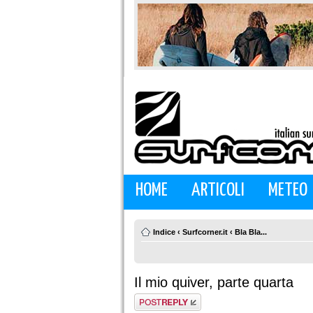
HOME
ARTICOLI
METEO
Indice
‹
Surfcorner.it
‹
Bla Bla...
Il mio quiver, parte quarta
Rispondi al
messaggio