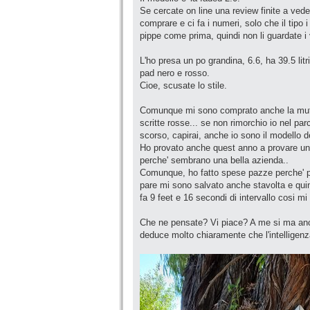
Se cercate on line una review finite a ved
comprare e ci fa i numeri, solo che il tipo
pippe come prima, quindi non li guardate i
L'ho presa un po grandina, 6.6, ha 39.5 litr
pad nero e rosso.
Cioe, scusate lo stile.
Comunque mi sono comprato anche la muta 
scritte rosse... se non rimorchio io nel par
scorso, capirai, anche io sono il modello 
Ho provato anche quest anno a provare una
perche' sembrano una bella azienda..
Comunque, ho fatto spese pazze perche' pe
pare mi sono salvato anche stavolta e quin
fa 9 feet e 16 secondi di intervallo cosi mi
Che ne pensate? Vi piace? A me si ma ancor
deduce molto chiaramente che l'intelligenza