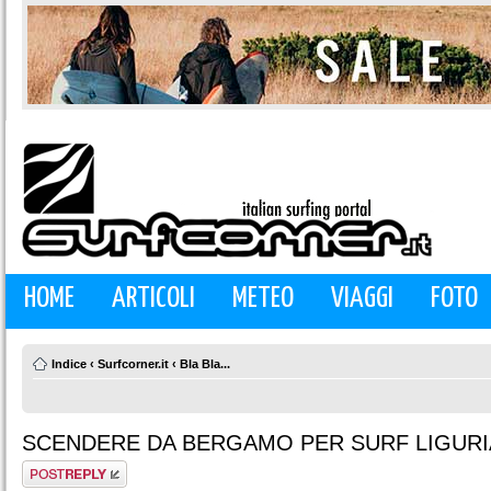
HOME
ARTICOLI
METEO
VIAGGI
FOTO
Indice
‹
Surfcorner.it
‹
Bla Bla...
SCENDERE DA BERGAMO PER SURF LIGURI
Rispondi al
messaggio