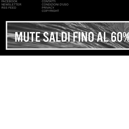
FACEBOOK
CONTATTI
NEWSLETTER
CONDIZIONI D'USO
RSS FEED
PRIVACY
COPYRIGHT