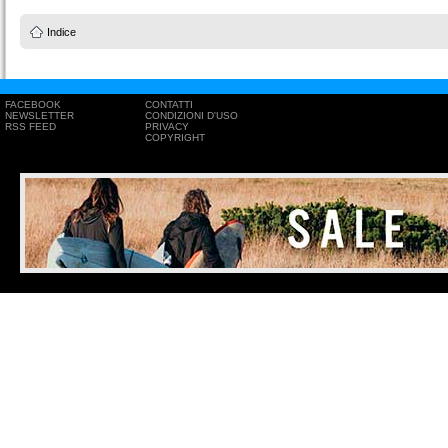
Indice
FACEBOOK
CONTATTI
NEWSLETTER
CONDIZIONI D'USO
RSS FEED
PRIVACY
COPYRIGHT