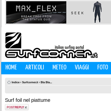
HOME
ARTICOLI
METEO
VIAGGI
FOTO
Indice
‹
Surfcorner.it
‹
Bla Bla...
Surf foil nel piattume
Rispondi al
messaggio