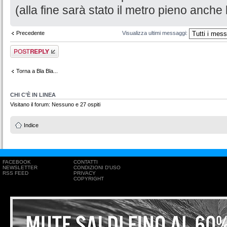
(alla fine sarà stato il metro pieno anche l
Precedente
Visualizza ultimi messaggi:
Rispondi al
messaggio
Torna a Bla Bla...
CHI C’È IN LINEA
Visitano il forum: Nessuno e 27 ospiti
Indice
FACEBOOK
CONTATTI
NEWSLETTER
CONDIZIONI D'USO
RSS FEED
PRIVACY
COPYRIGHT