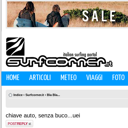
HOME
ARTICOLI
METEO
VIAGGI
FOTO
Indice
‹
Surfcorner.it
‹
Bla Bla...
chiave auto, senza buco...uei
Rispondi al
messaggio