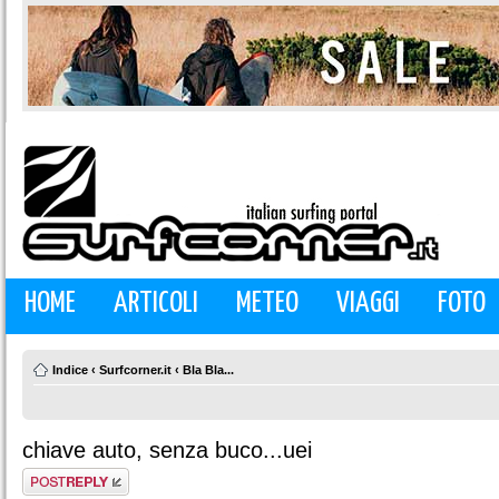
HOME
ARTICOLI
METEO
VIAGGI
FOTO
Indice
‹
Surfcorner.it
‹
Bla Bla...
chiave auto, senza buco...uei
Rispondi al
messaggio