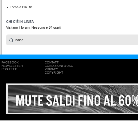
Torna a Bla Bla...
CHI C’È IN LINEA
Visitano il forum: Nessuno e 34 ospiti
Indice
FACEBOOK
CONTATTI
NEWSLETTER
CONDIZIONI D'USO
RSS FEED
PRIVACY
COPYRIGHT