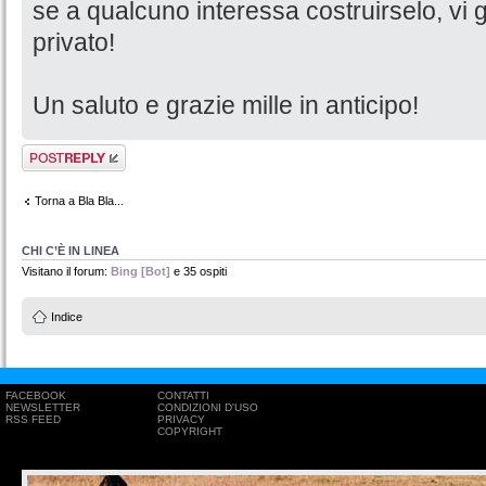
se a qualcuno interessa costruirselo, vi gi
privato!
Un saluto e grazie mille in anticipo!
Rispondi al
messaggio
Torna a Bla Bla...
CHI C’È IN LINEA
Visitano il forum:
Bing [Bot]
e 35 ospiti
Indice
FACEBOOK
CONTATTI
NEWSLETTER
CONDIZIONI D'USO
RSS FEED
PRIVACY
COPYRIGHT