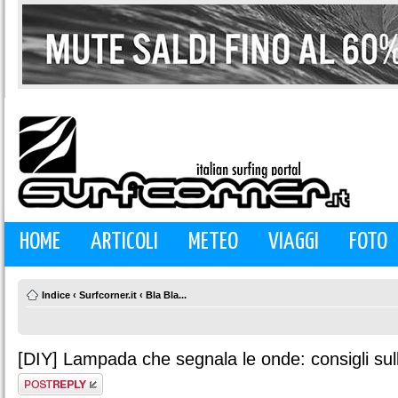
HOME
ARTICOLI
METEO
VIAGGI
FOTO
Indice
‹
Surfcorner.it
‹
Bla Bla...
[DIY] Lampada che segnala le onde: consigli sul
Rispondi al
messaggio