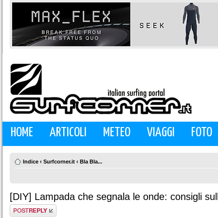
HOME
ARTICOLI
METEO
VIAGGI
FOTO
Indice
‹
Surfcorner.it
‹
Bla Bla...
[DIY] Lampada che segnala le onde: consigli sul
Rispondi al
messaggio