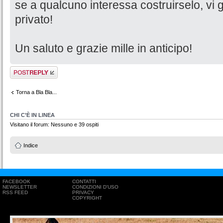
se a qualcuno interessa costruirselo, vi gi
privato!
Un saluto e grazie mille in anticipo!
Rispondi al
messaggio
Torna a Bla Bla...
CHI C’È IN LINEA
Visitano il forum: Nessuno e 39 ospiti
Indice
FACEBOOK
CONTATTI
NEWSLETTER
CONDIZIONI D'USO
RSS FEED
PRIVACY
COPYRIGHT