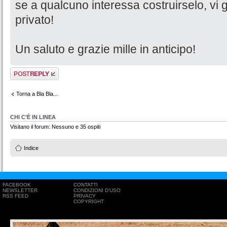
se a qualcuno interessa costruirselo, vi gi
privato!
Un saluto e grazie mille in anticipo!
Rispondi al
messaggio
Torna a Bla Bla...
CHI C’È IN LINEA
Visitano il forum: Nessuno e 35 ospiti
Indice
FACEBOOK
CONTATTI
NEWSLETTER
CONDIZIONI D'USO
RSS FEED
PRIVACY
COPYRIGHT