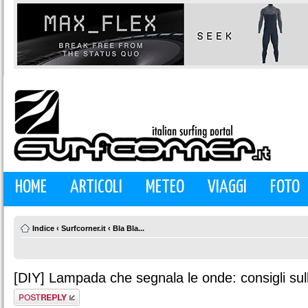
HOME
ARTICOLI
METEO
VIAGGI
FOTO
Indice
‹
Surfcorner.it
‹
Bla Bla...
[DIY] Lampada che segnala le onde: consigli sul
Rispondi al
messaggio