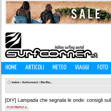
HOME
ARTICOLI
METEO
VIAGGI
FOTO
Indice
‹
Surfcorner.it
‹
Bla Bla...
[DIY] Lampada che segnala le onde: consigli sul
Rispondi al
messaggio