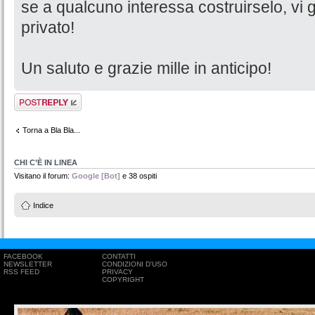
se a qualcuno interessa costruirselo, vi gi
privato!
Un saluto e grazie mille in anticipo!
Rispondi al
messaggio
Torna a Bla Bla...
CHI C’È IN LINEA
Visitano il forum:
Google [Bot]
e 38 ospiti
Indice
FACEBOOK
CONTATTI
NEWSLETTER
CONDIZIONI D'USO
RSS FEED
PRIVACY
COPYRIGHT