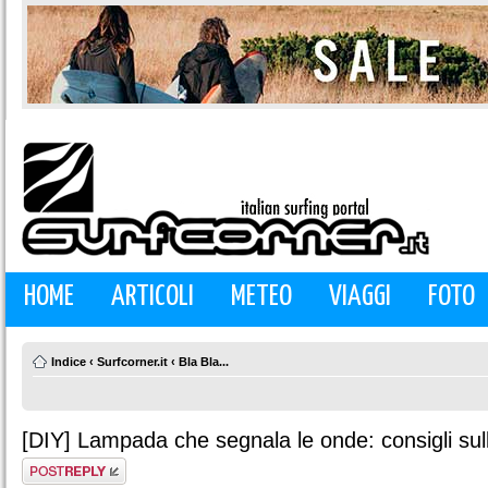
HOME
ARTICOLI
METEO
VIAGGI
FOTO
Indice
‹
Surfcorner.it
‹
Bla Bla...
[DIY] Lampada che segnala le onde: consigli sul
Rispondi al
messaggio