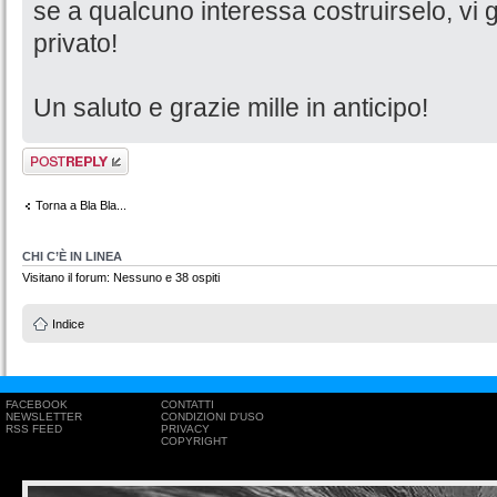
se a qualcuno interessa costruirselo, vi gi
privato!
Un saluto e grazie mille in anticipo!
Rispondi al
messaggio
Torna a Bla Bla...
CHI C’È IN LINEA
Visitano il forum: Nessuno e 38 ospiti
Indice
FACEBOOK
CONTATTI
NEWSLETTER
CONDIZIONI D'USO
RSS FEED
PRIVACY
COPYRIGHT