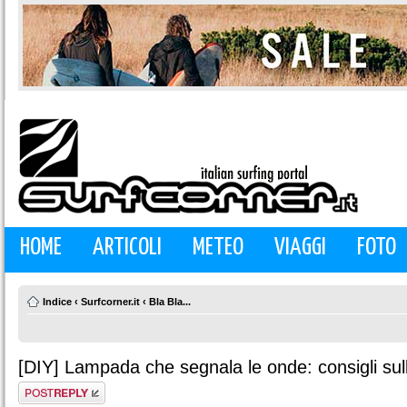
HOME
ARTICOLI
METEO
VIAGGI
FOTO
Indice
‹
Surfcorner.it
‹
Bla Bla...
[DIY] Lampada che segnala le onde: consigli sul
Rispondi al
messaggio