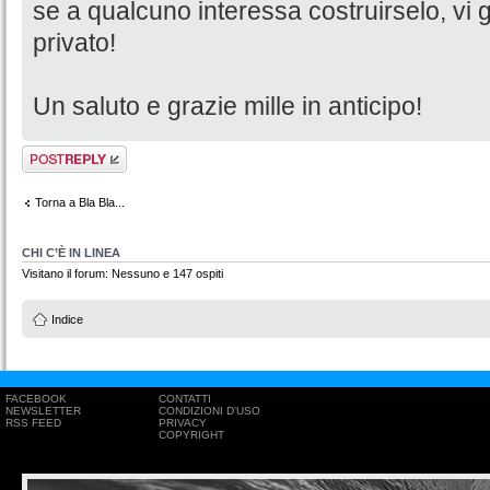
se a qualcuno interessa costruirselo, vi gi
privato!
Un saluto e grazie mille in anticipo!
Rispondi al
messaggio
Torna a Bla Bla...
CHI C’È IN LINEA
Visitano il forum: Nessuno e 147 ospiti
Indice
FACEBOOK
CONTATTI
NEWSLETTER
CONDIZIONI D'USO
RSS FEED
PRIVACY
COPYRIGHT